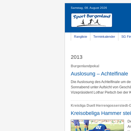
Samstag, 08. August 2026
Rangliste
Terminkalender
SG Fin
2013
Burgenlandpokal
Auslosung – Achtelfinale
Die Auslosung des Achtelfinale um d
Sonnabend unter Aufsicht von Geschäf
Vizepräsident Lothar Pietsch bei der
Kreisliga Duell Herrengosserstedt
Kreisobeliga Hammer stei
De
A