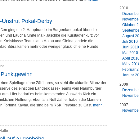
2010
Dezember 
November 
-Unstrut Pokal-Derby
Oktober 2
ßen ging die 2. Hauptrunde im Burgenlandpokal über die
September
n und Laucha führte Maik Jäschke die Kurstädter kurz vor
August 20
den Kreisklasse-Teams aus Molau und Gleina, endete die
Juli 2010 
Bad Bibra kamen mehr oder weniger glücklich eine Runde
Juni 2010
Mai 2010 
April 2010
März 2010
yna
Februar 2
n Punktgewinn
Januar 20
eben Spieltage ohne Zählbares, so sieht die aktuelle Bilanz der
2009
eserve des einstigen Landesklasse-Teams vom Naumburger
Dezember 
 aus. Hier bedarf es beim kommenden Auswärts-Kick ein
November 
nktchen Hoffnung. Ebenfalls Null Zähler haben die Mannen
2007
n Fortuna Kayna, die sind beim RSK Freyburg zu Gast.
mehr...
November 
Halle
ell auf Augenhöhe