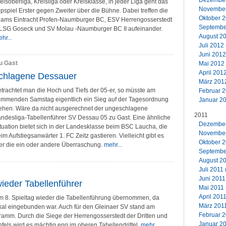
Dezember 
eisoberliga, Kreisliga oder Kreisklasse, in jeder Liga geht das
November
pspiel Erster gegen Zweiter über die Bühne. Dabei treffen die
Oktober 2
ams Eintracht Profen-Naumburger BC, ESV Herrengosserstedt
September
-LSG Goseck und SV Molau -Naumburger BC II aufeinander.
August 20
hr...
Juli 2012 
Juni 2012
u Gast
Mai 2012 
April 201
schlagene Dessauer
März 2012
trachtet man die Hoch und Tiefs der 05-er, so müsste am
Februar 2
mmenden Samstag eigentlich ein Sieg auf der Tagesordnung
Januar 20
ehen. Wäre da nicht ausgerechnet der ungeschlagene
2011
ndesliga-Tabellenführer SV Dessau 05 zu Gast. Eine ähnliche
Dezember 
tuation bietet sich in der Landesklasse beim BSC Laucha, die
November 
im Aufstiegsanwärter 1. FC Zeitz gastieren. Vielleicht gibt es
Oktober 2
er die ein oder andere Überraschung.
mehr...
September
August 20
Juli 2011 
Juni 2011
eder Tabellenführer
Mai 2011 
April 2011
 8. Spieltag wieder die Tabellenführung übernommen, da
März 2011
kal eingebunden war. Auch für den Gleinaer SV stand am
Februar 2
ramm. Durch die Siege der Herrengosserstedt der Dritten und
Januar 20
ls wird es mächtig eng im oberen Tabellendrittel.
mehr...