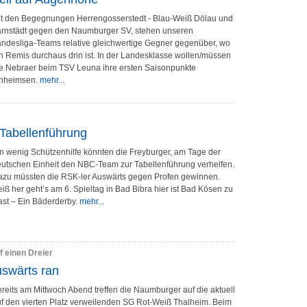
t den Begegnungen Herrengosserstedt - Blau-Weiß Dölau und
arnstädt gegen den Naumburger SV, stehen unseren
ndesliga-Teams relative gleichwertige Gegner gegenüber, wo
n Remis durchaus drin ist. In der Landesklasse wollen/müssen
e Nebraer beim TSV Leuna ihre ersten Saisonpunkte
inheimsen.
mehr...
Tabellenführung
n wenig Schützenhilfe könnten die Freyburger, am Tage der
utschen Einheit den NBC-Team zur Tabellenführung verhelfen.
zu müssten die RSK-ler Auswärts gegen Profen gewinnen.
iß her geht’s am 6. Spieltag in Bad Bibra hier ist Bad Kösen zu
st – Ein Bäderderby.
mehr...
 einen Dreier
uswärts ran
reits am Mittwoch Abend treffen die Naumburger auf die aktuell
f den vierten Platz verweilenden SG Rot-Weiß Thalheim. Beim