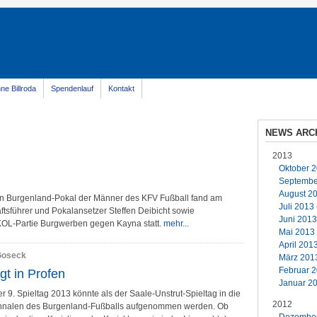
ne Billroda
Spendenlauf
Kontakt
NEWS ARC
2013
Oktober 2
September
August 20
en Burgenland-Pokal der Männer des KFV Fußball fand am
Juli 2013 
tsführer und Pokalansetzer Steffen Deibicht sowie
Juni 2013
 KOL-Partie Burgwerben gegen Kayna statt.
mehr...
Mai 2013 
April 201
-Goseck
März 2013
Februar 2
gt in Profen
Januar 20
r 9. Spieltag 2013 könnte als der Saale-Unstrut-Spieltag in die
2012
nnalen des Burgenland-Fußballs aufgenommen werden. Ob