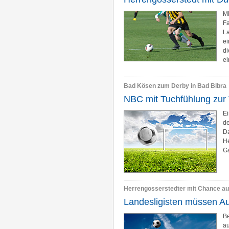
Mi
F
La
ei
di
e
Bad Kösen zum Derby in Bad Bibra
NBC mit Tuchfühlung zur 
Ei
de
Da
He
Ga
Herrengosserstedter mit Chance auf
Landesligisten müssen A
Be
au