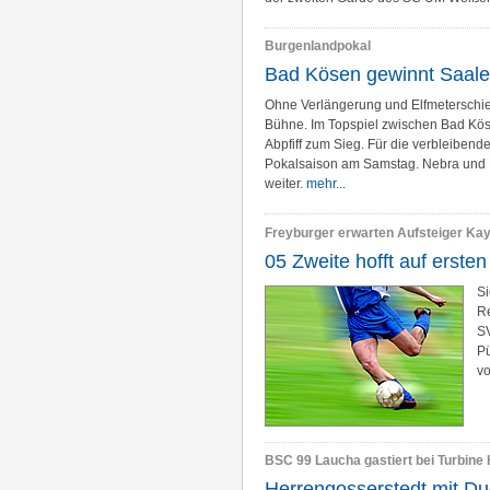
Burgenlandpokal
Bad Kösen gewinnt Saale
Ohne Verlängerung und Elfmeterschie
Bühne. Im Topspiel zwischen Bad Köse
Abpfiff zum Sieg. Für die verbleiben
Pokalsaison am Samstag. Nebra und 
weiter.
mehr...
Freyburger erwarten Aufsteiger Ka
05 Zweite hofft auf erste
Si
R
SV
Pü
vo
BSC 99 Laucha gastiert bei Turbine 
Herrengosserstedt mit Du