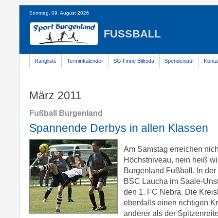
Sonntag, 09. August 2026
FUSSBALL
Rangliste
Terminkalender
SG Finne Billroda
Spendenlauf
Konta
März 2011
Fußball Burgenland
Spannende Derbys in allen Klassen
Am Samstag erreichen nich
Höchstniveau, nein heiß wi
Burgenland Fußball. In der K
BSC Laucha im Saale-Unstr
den 1. FC Nebra. Die Kreisl
ebenfalls einen richtigen K
anderer als der Spitzenreit