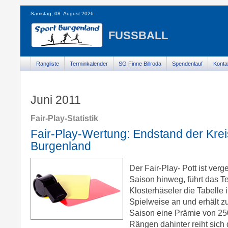
Samstag, 08. August 2026
FUSSBALL
Rangliste
Terminkalender
SG Finne Billroda
Spendenlauf
Konta
Juni 2011
Fair-Play-Statistik
Fair-Play-Wertung: Endstand der Kre
Burgenland
Der Fair-Play- Pott ist ver
Saison hinweg, führt das
Klosterhäseler die Tabelle 
Spielweise an und erhält z
Saison eine Prämie von 25
Rängen dahinter reiht sich