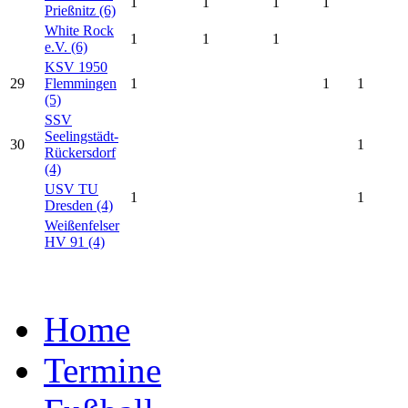
1
1
1
1
Prießnitz (6)
White Rock
1
1
1
e.V. (6)
KSV 1950
29
Flemmingen
1
1
1
(5)
SSV
Seelingstädt-
30
1
Rückersdorf
(4)
USV TU
1
1
Dresden (4)
Weißenfelser
HV 91 (4)
Home
Termine