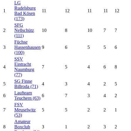
LG
Rudelsburg
1
11
12
11
11
12
Bad Kösen
(173)
SFG
2
Nellschütz
10
8
10
7
7
(111)
Füchse
3
Hassenhausen
9
6
5
5
6
(100)
SSV
Eintracht
4
7
5
4
6
8
Naumburg
(77)
SG Finne
5
4
3
4
2
5
Billroda (71)
Laufteam
6
6
7
3
4
2
Teuchern (63)
FSV
7
Meuselwitz
5
5
2
2
1
(53)
Amateur
8
Boxclub
3
1
2
3
2