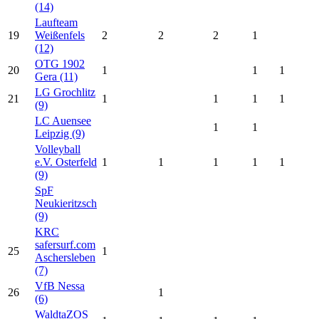
(14)
Laufteam
19
Weißenfels
2
2
2
1
(12)
OTG 1902
20
1
1
1
Gera (11)
LG Grochlitz
21
1
1
1
1
(9)
LC Auensee
1
1
Leipzig (9)
Volleyball
e.V. Osterfeld
1
1
1
1
1
(9)
SpF
Neukieritzsch
(9)
KRC
safersurf.com
25
1
Aschersleben
(7)
VfB Nessa
26
1
(6)
WaldtaZOS