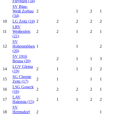
Freyburg (34)
SV Blau-
Weiß Zorbau
2
1
2
1
(34)
10
LG Zeitz (24)
2
2
2
2
2
LRV
11
Weißenfels
2
2
1
2
1
(21)
SV
12
Hohenmölsen
1
1
2
(20)
SV 1916
2
1
1
3
Beuna (20)
LGV Gleina
14
2
1
1
2
2
(19)
SG Chemie
15
2
1
1
1
Zeitz (17)
LSG Goseck
16
2
2
2
2
1
(16)
LAV
17
2
1
1
2
2
Halensia (15)
SV
18
Hermsdorf
2
1