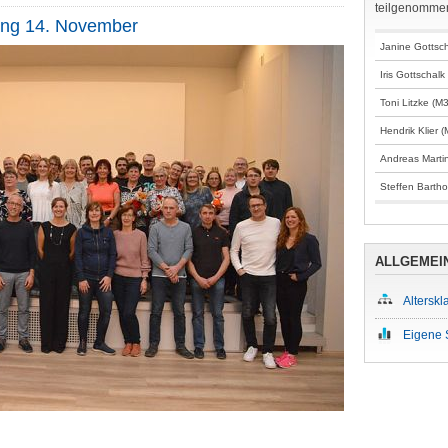
teilgenomme
tung 14. November
Janine Gottsc
Iris Gottschalk
Toni Litzke (M
Hendrik Klier 
Andreas Marti
Steffen Bartho
ALLGEMEI
Altersk
Eigene 