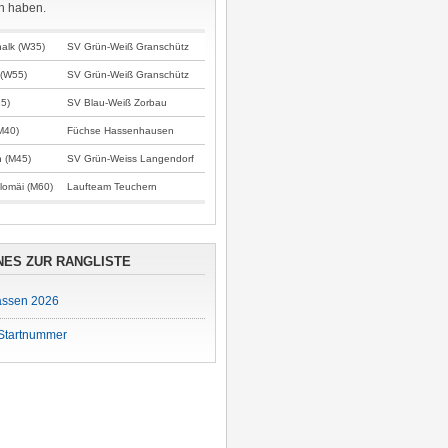
n haben.
halk (W35)
SV Grün-Weiß Granschütz
 (W55)
SV Grün-Weiß Granschütz
35)
SV Blau-Weiß Zorbau
(M40)
Füchse Hassenhausen
n (M45)
SV Grün-Weiss Langendorf
lomäi (M60)
Laufteam Teuchern
NES ZUR RANGLISTE
lassen 2026
Startnummer