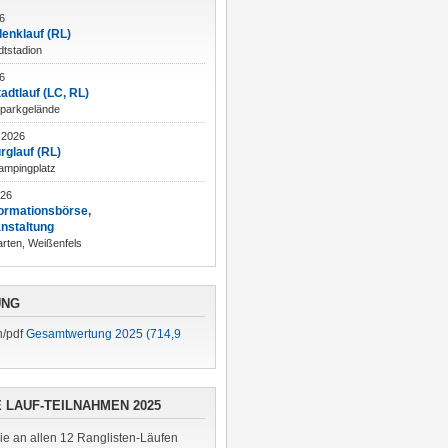
6
enklauf (RL)
dtstadion
6
tadtlauf (LC, RL)
sparkgelände
 2026
rglauf (RL)
ampingplatz
026
formationsbörse,
nstaltung
ten, Weißenfels
UNG
Gesamtwertung 2025
(714,9
 LAUF-TEILNAHMEN 2025
ie an allen 12 Ranglisten-Läufen