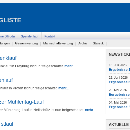
GLISTE
ne Billroda
Spendenlauf
Kontakt
ltungen
|
Gesamtwertung
|
Mannschaftswertung
|
Archiv
|
Statistik
|
NEWSTICK
enklauf
13. Juli 2026
lauf in Freyburg ist nun freigeschaltet.
mehr...
Ergebnisse 
22. Juni 2026
nlauf
Ergebnisse 6
auf in Profen ist nun freigeschaltet.
mehr...
26. Mai 2026
Eergebnisse 
zer Mühlentag-Lauf
04. Mai 2026
Ergebnisse 3
r Mühlentag-Lauf in Nellschütz ist nun freigeschaltet.
mehr...
stlauf
AKTUELLE 