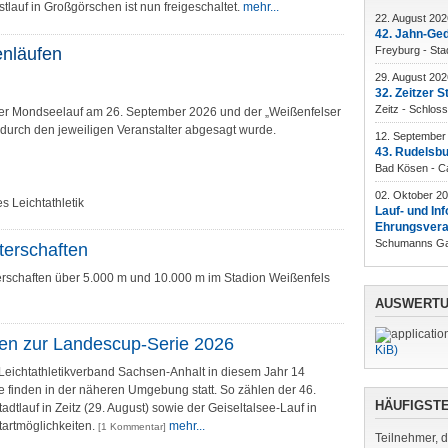
lauf in Großgörschen ist nun freigeschaltet.
mehr...
22. August 202
42. Jahn-Ged
Freyburg - Sta
enläufen
29. August 202
32. Zeitzer S
Zeitz - Schlos
 der Mondseelauf am 26. September 2026 und der „Weißenfelser
rch den jeweiligen Veranstalter abgesagt wurde.
12. September
43. Rudelsbu
Bad Kösen - C
02. Oktober 2
 Leichtathletik
Lauf- und In
Ehrungsvera
Schumanns Gar
terschaften
erschaften über 5.000 m und 10.000 m im Stadion Weißenfels
AUSWERT
ren zur Landescup-Serie 2026
KiB)
 Leichtathletikverband Sachsen-Anhalt in diesem Jahr 14
e finden in der näheren Umgebung statt. So zählen der 46.
HÄUFIGSTE
Stadtlauf in Zeitz (29. August) sowie der Geiseltalsee-Lauf in
tartmöglichkeiten.
mehr...
[1 Kommentar]
Teilnehmer, d