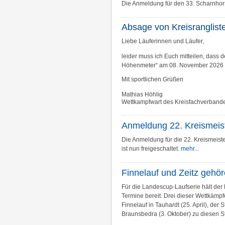
Die Anmeldung für den 33. Scharnhorst
Absage von Kreisranglist
Liebe Läuferinnen und Läufer,
leider muss ich Euch mitteilen, dass
Höhenmeter“ am 08. November 2026 du
Mit sportlichen Grüßen
Mathias Höhlig
Wettkampfwart des Kreisfachverbandes
Anmeldung 22. Kreismeis
Die Anmeldung für die 22. Kreismeist
ist nun freigeschaltet.
mehr...
Finnelauf und Zeitz gehö
Für die Landescup-Laufserie hält der
Termine bereit. Drei dieser Wettkämpf
Finnelauf in Tauhardt (25. April), der 
Braunsbedra (3. Oktober) zu diesen S