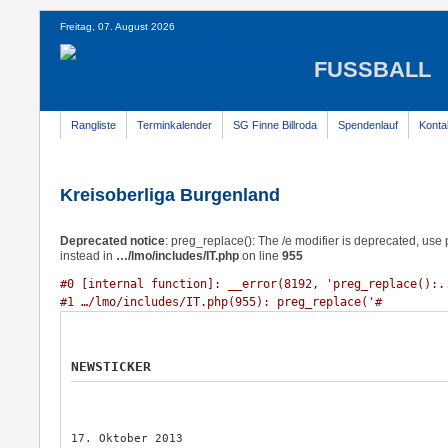
Freitag, 07. August 2026
FUSSBALL
Rangliste
Terminkalender
SG Finne Billroda
Spendenlauf
Konta
Kreisoberliga Burgenland
Deprecated notice
: preg_replace(): The /e modifier is deprecated, us
instead in
…/lmo/includes/IT.php
on line
955
#0 [internal function]: __error(8192, 'preg_replace():..
#1 …/lmo/includes/IT.php(955): preg_replace('#
NEWSTICKER
17. Oktober 2013