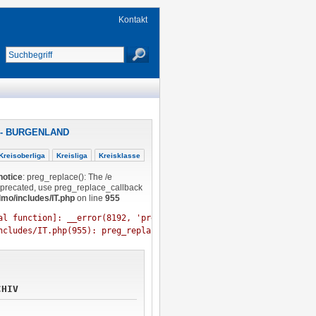
Kontakt
- BURGENLAND
Kreisoberliga
Kreisliga
Kreisklasse
notice
: preg_replace(): The /e
eprecated, use preg_replace_callback
lmo/includes/IT.php
on line
955
al function]: __error(8192, 'preg_replace():...', '/www/htdocs/w0
ncludes/IT.php(955): preg_replace('#
CHIV