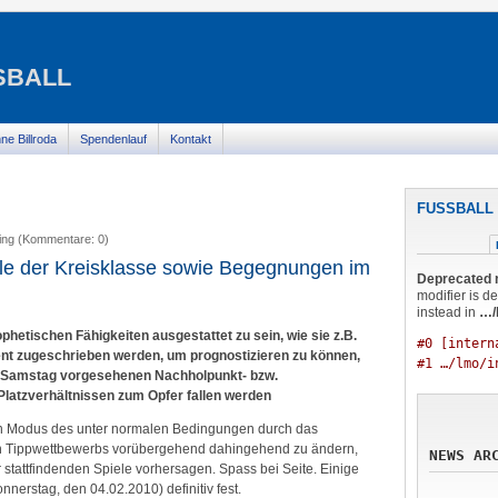
BALL
ne Billroda
Spendenlauf
Kontakt
FUSSBALL 
ing (Kommentare: 0)
le der Kreisklasse sowie Begegnungen im
Deprecated 
modifier is d
instead in
…/
phetischen Fähigkeiten ausgestattet zu sein, wie sie z.B.
#0 [intern
nt zugeschrieben werden, um prognostizieren zu können,
#1 …/lmo/i
m Samstag vorgesehenen Nachholpunkt- bzw.
latzverhältnissen zum Opfer fallen werden
den Modus des unter normalen Bedingungen durch das
n Tippwettbewerbs vorübergehend dahingehend zu ändern,
NEWS AR
r stattfindenden Spiele vorhersagen. Spass bei Seite. Einige
erstag, den 04.02.2010) definitiv fest.