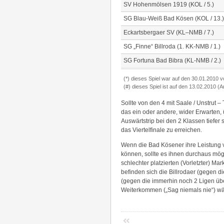
SV Hohenmölsen 1919 (KOL / 5.)
SG Blau-Weiß Bad Kösen (KOL / 13.)
Eckartsbergaer SV (KL–NMB / 7.)
SG „Finne“ Billroda (1. KK-NMB / 1.)
SG Fortuna Bad Bibra (KL-NMB / 2.)
(*) dieses Spiel war auf den 30.01.2010 v
(#) dieses Spiel ist auf den 13.02.2010 (
Sollte von den 4 mit Saale / Unstru
das ein oder andere, wider Erwarten,
Auswärtstrip bei den 2 Klassen tiefer 
das Viertelfinale zu erreichen.
Wenn die Bad Kösener ihre Leistung
können, sollte es ihnen durchaus mögl
schlechter platzierten (Vorletzter) Ma
befinden sich die Billrodaer (gegen d
(gegen die immerhin noch 2 Ligen übe
Weiterkommen („Sag niemals nie“) w