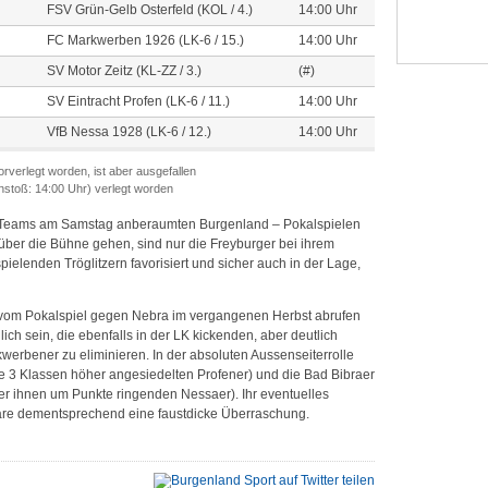
FSV Grün-Gelb Osterfeld (KOL / 4.)
14:00 Uhr
FC Markwerben 1926 (LK-6 / 15.)
14:00 Uhr
SV Motor Zeitz (KL-ZZ / 3.)
(#)
SV Eintracht Profen (LK-6 / 11.)
14:00 Uhr
VfB Nessa 1928 (LK-6 / 12.)
14:00 Uhr
orverlegt worden, ist aber ausgefallen
Anstoß: 14:00 Uhr) verlegt worden
t – Teams am Samstag anberaumten Burgenland – Pokalspielen
 über die Bühne gehen, sind nur die Freyburger bei ihrem
spielenden Tröglitzern favorisiert und sicher auch in der Lage,
 vom Pokalspiel gegen Nebra im vergangenen Herbst abrufen
ich sein, die ebenfalls in der LK kickenden, aber deutlich
rkwerbener zu eliminieren. In der absoluten Aussenseiterrolle
ie 3 Klassen höher angesiedelten Profener) und die Bad Bibraer
r ihnen um Punkte ringenden Nessaer). Ihr eventuelles
äre dementsprechend eine faustdicke Überraschung.