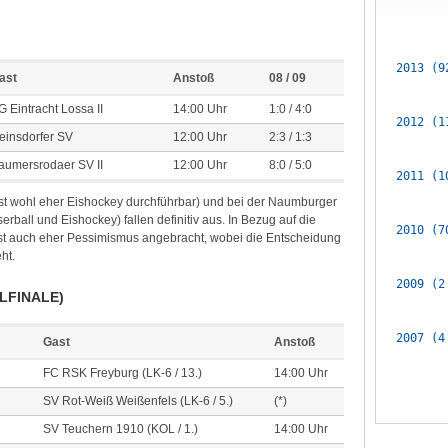
2013 (9
ast
Anstoß
08 / 09
G Eintracht Lossa II
14:00 Uhr
1:0 / 4:0
2012 (1
einsdorfer SV
12:00 Uhr
2:3 / 1:3
aumersrodaer SV II
12:00 Uhr
8:0 / 5:0
2011 (1
ist wohl eher Eishockey durchführbar) und bei der Naumburger
rball und Eishockey) fallen definitiv aus. In Bezug auf die
2010 (7
 ist auch eher Pessimismus angebracht, wobei die Entscheidung
ht.
2009 (2
LFINALE)
2007 (4
Gast
Anstoß
FC RSK Freyburg (LK-6 / 13.)
14:00 Uhr
SV Rot-Weiß Weißenfels (LK-6 / 5.)
(*)
SV Teuchern 1910 (KOL / 1.)
14:00 Uhr