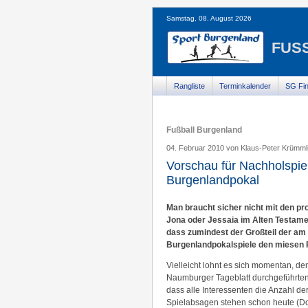
Samstag, 08. August 2026
FUSS
Rangliste
Terminkalender
SG Fin
Fußball Burgenland
04. Februar 2010 von Klaus-Peter Krümml
Vorschau für Nachholspie
Burgenlandpokal
Man braucht sicher nicht mit den pro
Jona oder Jessaia im Alten Testame
dass zumindest der Großteil der a
Burgenlandpokalspiele den miesen P
Vielleicht lohnt es sich momentan, 
Naumburger Tageblatt durchgeführte
dass alle Interessenten die Anzahl de
Spielabsagen stehen schon heute (Donn