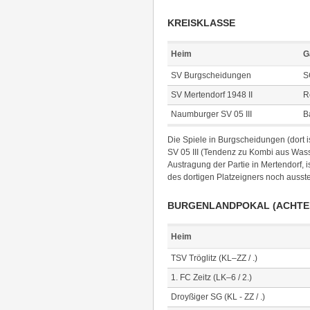
KREISKLASSE
Heim
G
SV Burgscheidungen
S
SV Mertendorf 1948 II
R
Naumburger SV 05 III
B
Die Spiele in Burgscheidungen (dort 
SV 05 III (Tendenz zu Kombi aus Wasse
Austragung der Partie in Mertendorf,
des dortigen Platzeigners noch ausste
BURGENLANDPOKAL (ACHTE
Heim
TSV Tröglitz (KL–ZZ / .)
1. FC Zeitz (LK–6 / 2.)
Droyßiger SG (KL - ZZ / .)