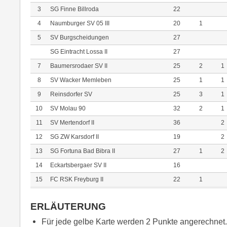
3
SG Finne Billroda
22
4
Naumburger SV 05 III
20
1
5
SV Burgscheidungen
27
SG Eintracht Lossa II
27
7
Baumersrodaer SV II
25
2
1
8
SV Wacker Memleben
25
1
1
9
Reinsdorfer SV
25
3
1
10
SV Molau 90
32
2
1
11
SV Mertendorf II
36
2
12
SG ZW Karsdorf II
19
2
13
SG Fortuna Bad Bibra II
27
1
2
14
Eckartsbergaer SV II
16
15
FC RSK Freyburg II
22
1
ERLÄUTERUNG
Für jede gelbe Karte werden 2 Punkte angerechnet.