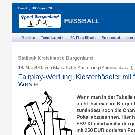
Samstag, 08. August 2026
FUSSBALL
Rangliste
Terminkalender
SG Finne Billroda
Spendenlauf
Konta
Statistik Kreisklasse Burgenland
19. Mai 2010 von Klaus-Peter Krümmling (Kommentare: 0)
Fairplay-Wertung, Klosterhäseler mit f
Weste
Wenn man in der Tabelle 
steht, hat man im Burgen
zumindest noch die Chanc
Pokal abzusahnen. Hier h
FSV Klosterhäseler die 
mit 250 EUR dotierten Po