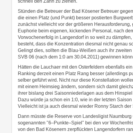
schnell den Zahn zu ziehen.
Stünden die Betreuer der Bad Kösener Betreuer gege
die einen Platz (und Punkt) besser postierten Burgwer
zunächst vielleicht vor der größeren Herausforderung, g
Euphorie beim eigenen, kickenden Personal, nach de
Vorwochenerfolg in Langendorf in so weit zu dämpfen, 
besteht, dass die Konzentration diesmal nicht genau s
Gelingt dies, sollten die Blau-Weißen auch ihr zweite
SVB 06 (nach dem 1:0 am 30.04.2011) gewinnen könn
Hätten die Lauchaer mit den Osterfeldern ebenfalls ei
Ranking derzeit einen Platz Rang besser (allerdings pu
selber geführt wird. Nicht nur diese Konstellation woll
mit einem Heimsieg ändern, sondern sich damit gleichze
ihrer bislang drei Saisonniederlagen aus dem Hinspiel 
Dazu würde ja schon ein 1:0, wie in der letzten Saison 
Vielleicht ist ja auch diesmal wieder Ronny Starch der
Dann müsste die Reserve von Landesligist Naumburg
sogenannten "6–Punkte–Spiel" bei den vor Wochenfris
von den Bad Kösenern zerpflückten Langendorfern ran