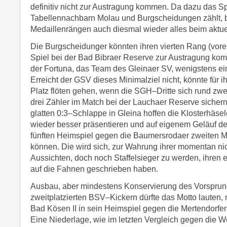
definitiv nicht zur Austragung kommen. Da dazu das S
Tabellennachbarn Molau und Burgscheidungen zählt, b
Medaillenrängen auch diesmal wieder alles beim aktue
Die Burgscheidunger könnten ihren vierten Rang (vorers
Spiel bei der Bad Bibraer Reserve zur Austragung kom
der Fortuna, das Team des Gleinaer SV, wenigstens ei
Erreicht der GSV dieses Minimalziel nicht, könnte für ih
Platz flöten gehen, wenn die SGH–Dritte sich rund zwe
drei Zähler im Match bei der Lauchaer Reserve sichern
glatten 0:3–Schlappe in Gleina hoffen die Klosterhäse
wieder besser präsentieren und auf eigenem Geläuf de
fünften Heimspiel gegen die Baumersrodaer zweiten M
können. Die wird sich, zur Wahrung ihrer momentan ni
Aussichten, doch noch Staffelsieger zu werden, ihren 
auf die Fahnen geschrieben haben.
Ausbau, aber mindestens Konservierung des Vorsprun
zweitplatzierten BSV–Kickern dürfte das Motto lauten, 
Bad Kösen II in sein Heimspiel gegen die Mertendorfer
Eine Niederlage, wie im letzten Vergleich gegen die W