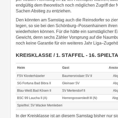
endgültig dem theoretisch noch möglichen Zugriff der
Sachen Abstieg zu entziehen.
Den könnten am Samstag auch die Reinsdorfer so ziem
legen, so sie bei den Schönburg–Possenhainern ihren 
wiederholen können. Für die hätte ein samstäglicher E
Gewicht, denn sechs Zähler Vorsprung auf die Naumbur
noch keine Garantie für ein weiteres Jahr Liga–Zugehör
KREISKLASSE / 1. STAFFEL - 16. SPIELT
Heim
Gast
Ansto
FSV Klosterhäseler
Baumersrodaer SV II
Abg
SG Fortuna Bad Bibra II
Gleinaer SV
Abg
Blau-Weiß Bad Kösen II
SV Mertendorf II
Abg
BSC 99 Laucha II (A)
Herrengosserstedt III (N)
Abg
Spielfrei: SV Wacker Memleben
In der Kreisklasse ist an diesem Samstag bisher nur si