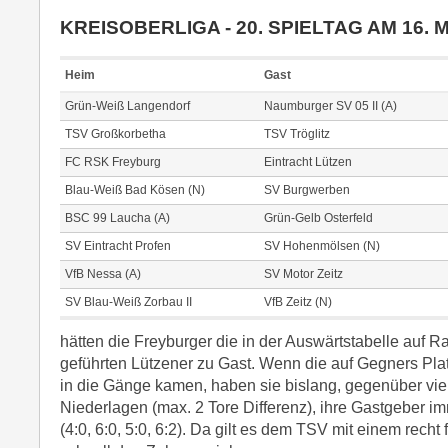
KREISOBERLIGA - 20. SPIELTAG AM 16. 
Heim
Gast
Grün-Weiß Langendorf
Naumburger SV 05 II (A)
TSV Großkorbetha
TSV Tröglitz
FC RSK Freyburg
Eintracht Lützen
Blau-Weiß Bad Kösen (N)
SV Burgwerben
BSC 99 Laucha (A)
Grün-Gelb Osterfeld
SV Eintracht Profen
SV Hohenmölsen (N)
VfB Nessa (A)
SV Motor Zeitz
SV Blau-Weiß Zorbau II
VfB Zeitz (N)
hätten die Freyburger die in der Auswärtstabelle auf Ran
geführten Lützener zu Gast. Wenn die auf Gegners Platz
in die Gänge kamen, haben sie bislang, gegenüber vier
Niederlagen (max. 2 Tore Differenz), ihre Gastgeber 
(4:0, 6:0, 5:0, 6:2). Da gilt es dem TSV mit einem recht