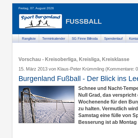
Freitag, 07. August 2026
FUSSBALL
Rangliste
Terminkalender
SG Finne Billroda
Spendenlauf
Konta
Vorschau - Kreisoberliga, Kreisliga, Kreisklasse
15. März 2013 von Klaus-Peter Krümmling (Kommentare: 0
Burgenland Fußball - Der Blick ins Le
Schnee und Nacht-Temper
Null Grad, das verspricht 
Wochenende für den Burg
zu halten. Vermutlich wir
Samstag eine fülle von S
Besserung ist ab Montag i