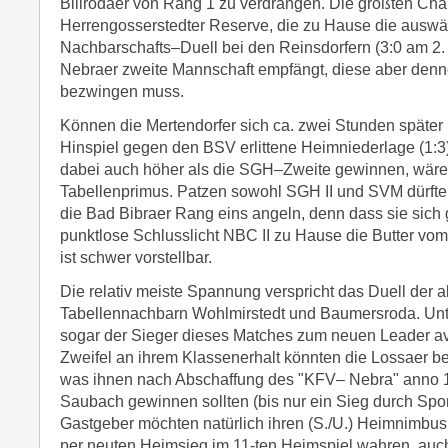
Billrodaer von Rang 1 zu verdrängen. Die größten Cha
Herrengosserstedter Reserve, die zu Hause die auswär
Nachbarschafts–Duell bei den Reinsdorfern (3:0 am 2.
Nebraer zweite Mannschaft empfängt, diese aber denn
bezwingen muss.
Können die Mertendorfer sich ca. zwei Stunden später i
Hinspiel gegen den BSV erlittene Heimniederlage (1:3
dabei auch höher als die SGH–Zweite gewinnen, wäre
Tabellenprimus. Patzen sowohl SGH II und SVM dürften
die Bad Bibraer Rang eins angeln, denn dass sie sich
punktlose Schlusslicht NBC II zu Hause die Butter vo
ist schwer vorstellbar.
Die relativ meiste Spannung verspricht das Duell der a
Tabellennachbarn Wohlmirstedt und Baumersroda. Un
sogar der Sieger dieses Matches zum neuen Leader ava
Zweifel an ihrem Klassenerhalt könnten die Lossaer be
was ihnen nach Abschaffung des "KFV– Nebra" anno 1
Saubach gewinnen sollten (bis nur ein Sieg durch Sport
Gastgeber möchten natürlich ihren (S./U.) Heimnimbus
per neuten Heimsieg im 11-ten Heimspiel wahren, au