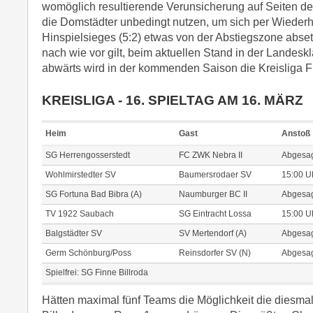
womöglich resultierende Verunsicherung auf Seiten de
die Domstädter unbedingt nutzen, um sich per Wiederh
Hinspielsieges (5:2) etwas von der Abstiegszone abse
nach wie vor gilt, beim aktuellen Stand in der Landesk
abwärts wird in der kommenden Saison die Kreisliga F
KREISLIGA - 16. SPIELTAG AM 16. MÄRZ
Heim
Gast
Anstoß
SG Herrengosserstedt
FC ZWK Nebra II
Abgesag
Wohlmirstedter SV
Baumersrodaer SV
15:00 U
SG Fortuna Bad Bibra (A)
Naumburger BC II
Abgesagt
TV 1922 Saubach
SG Eintracht Lossa
15:00 U
Balgstädter SV
SV Mertendorf (A)
Abgesagt
Germ Schönburg/Poss
Reinsdorfer SV (N)
Abgesag
Spielfrei: SG Finne Billroda
Hätten maximal fünf Teams die Möglichkeit die diesmal