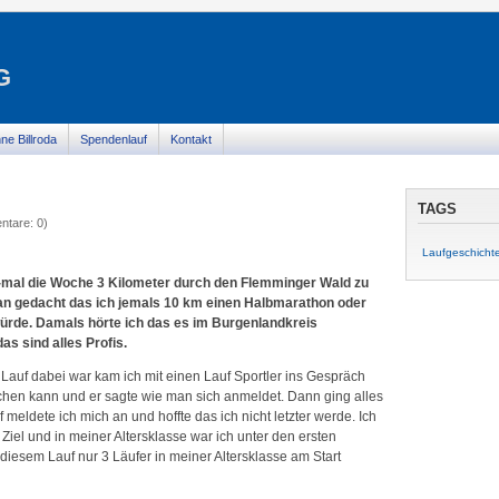
G
ne Billroda
Spendenlauf
Kontakt
TAGS
ntare: 0)
Laufgeschicht
 3-mal die Woche 3 Kilometer durch den Flemminger Wald zu
ran gedacht das ich jemals 10 km einen Halbmarathon oder
ürde. Damals hörte ich das es im Burgenlandkreis
das sind alles Profis.
Lauf dabei war kam ich mit einen Lauf Sportler ins Gespräch
achen kann und er sagte wie man sich anmeldet. Dann ging alles
meldete ich mich an und hoffte das ich nicht letzter werde. Ich
s Ziel und in meiner Altersklasse war ich unter den ersten
iesem Lauf nur 3 Läufer in meiner Altersklasse am Start