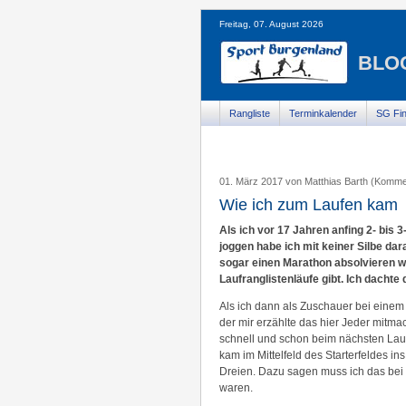
Freitag, 07. August 2026
BLO
Rangliste
Terminkalender
SG Fin
01. März 2017 von Matthias Barth (Komme
Wie ich zum Laufen kam
Als ich vor 17 Jahren anfing 2- bis
joggen habe ich mit keiner Silbe da
sogar einen Marathon absolvieren w
Laufranglistenläufe gibt. Ich dachte 
Als ich dann als Zuschauer bei einem 
der mir erzählte das hier Jeder mitm
schnell und schon beim nächsten Lauf 
kam im Mittelfeld des Starterfeldes in
Dreien. Dazu sagen muss ich das bei d
waren.